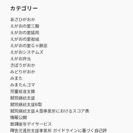
カテゴリー
あさひがおか
えがおの里三股
えがおの里延岡
えがおの里都城
えがおの里ＧＨ餅原
えがおシステムズ
えがお弁当
きぼうがおか
みどりがおか
みまた
みまたんゴマ
児童発達支援
就労継続支援
就労継続支援B型
就労継続支援Ａ型事業所におけるスコア表
情報公開
放課後等デイサービス
障害児通所支援事業所 ガイドラインに基づく自己評