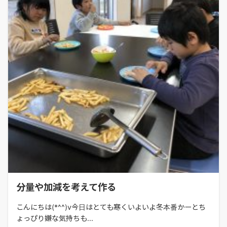
分量や加減を考えて作る
こんにちは(*^^)v今日はとても寒くいよいよ冬本番かーとち
ょっぴり嫌な気持ちも...