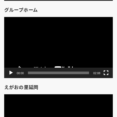
グループホーム
動
画
プ
レ
ー
ヤ
ー
00:00
02:08
えがおの里延岡
動
画
プ
レ