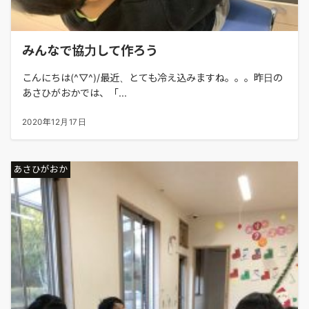
みんなで協力して作ろう
こんにちは(^▽^)/最近、とても冷え込みますね。。。昨日の
あさひがおかでは、「...
2020年12月17日
あさひがおか