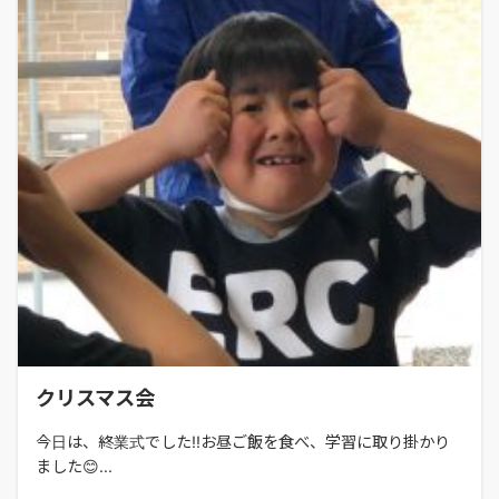
クリスマス会
今日は、終業式でした!!お昼ご飯を食べ、学習に取り掛かり
ました😊...