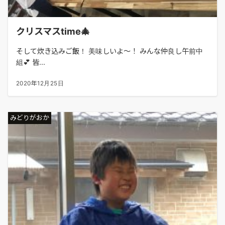
クリスマスtime🎄
そして炊き込みご飯！ 美味しいよ～！ みんな仲良し午前中
組💕 皆...
2020年12月25日
みどりがおか