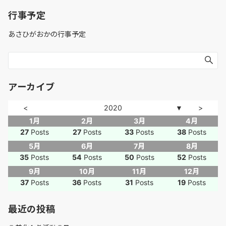
行事予定
あさひがおかの行事予定
アーカイブ
<
2020
>
▼
1月
2月
3月
4月
27
Posts
27
Posts
33
Posts
38
Posts
5月
6月
7月
8月
35
Posts
54
Posts
50
Posts
52
Posts
9月
10月
11月
12月
37
Posts
36
Posts
31
Posts
19
Posts
最近の投稿