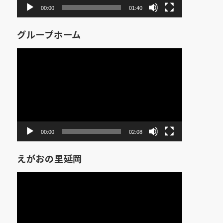
00:00
01:40
グループホーム
動
画
プ
レ
ー
ヤ
ー
00:00
02:08
えがおの里延岡
動
画
プ
レ
ー