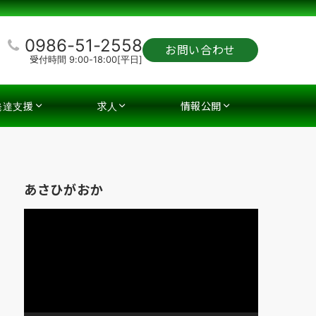
0986-51-2558
お問い合わせ
受付時間 9:00-18:00[平日]
発達支援
求人
情報公開
あさひがおか
動
画
プ
レ
ー
ヤ
ー