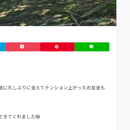
1月
1月
1月
1月
1月
1月
1月
1月
1月
1月
1月
2月
2月
2月
2月
2月
2月
2月
2月
2月
2月
2月
3月
3月
3月
3月
3月
3月
3月
3月
3月
3月
3月
4
4
4
4
4
4
4
4
4
4
4
80
28
70
32
53
27
51
0
0
0
0
Posts
Posts
Posts
Posts
Posts
Posts
Posts
Posts
Posts
Posts
Posts
42
69
22
37
79
27
51
0
0
0
0
Posts
Posts
Posts
Posts
Posts
Posts
Posts
Posts
Posts
Posts
Posts
84
25
85
33
59
31
16
0
0
0
0
Posts
Posts
Posts
Posts
Posts
Posts
Posts
Posts
Posts
Posts
Posts
49
54
38
37
75
74
19
0
8
1
1
Po
Po
Po
Po
Po
Po
Po
Po
Po
P
P
5月
5月
5月
5月
5月
5月
5月
5月
5月
5月
5月
6月
6月
6月
6月
6月
6月
6月
6月
6月
6月
6月
7月
7月
7月
7月
7月
7月
7月
7月
7月
7月
7月
8
8
8
8
8
8
8
8
8
8
8
20
52
63
36
35
55
27
79
0
0
0
Posts
Posts
Posts
Posts
Posts
Posts
Posts
Posts
Posts
Posts
Posts
54
50
82
35
41
76
14
21
0
0
0
Posts
Posts
Posts
Posts
Posts
Posts
Posts
Posts
Posts
Posts
Posts
46
50
23
58
86
65
56
11
0
0
0
Posts
Posts
Posts
Posts
Posts
Posts
Posts
Posts
Posts
Posts
Posts
43
50
38
83
52
29
51
0
9
2
1
Po
Po
Po
Po
Po
Po
Po
Po
Po
P
P
9月
9月
9月
9月
9月
9月
9月
9月
9月
9月
9月
10月
10月
10月
10月
10月
10月
10月
10月
10月
10月
10月
11月
11月
11月
11月
11月
11月
11月
11月
11月
11月
11月
12
12
12
12
12
12
12
12
12
12
12
44
50
34
28
63
75
37
4
0
0
1
Posts
Posts
Posts
Post
Posts
Posts
Posts
Posts
Posts
Posts
Posts
46
58
62
93
83
36
37
0
0
0
3
Posts
Posts
Posts
Posts
Posts
Posts
Posts
Posts
Posts
Posts
Posts
101
60
94
30
53
37
31
0
0
0
3
Posts
Posts
Posts
Posts
Posts
Posts
Posts
Posts
Posts
Posts
Posts
49
70
38
86
86
27
13
19
0
0
0
Po
Po
Po
Po
Po
Po
Po
Po
Po
Po
P
達に久しぶりに会えてテンション上がったお友達も
きてくれました🎒