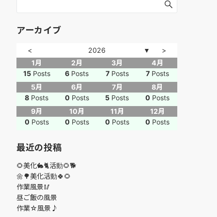
アーカイブ
<
2026
>
▼
月
月
月
月
月
月
月
月
月
月
月
1月
2月
3月
4月
sts
sts
st
st
sts
sts
sts
sts
sts
osts
osts
15
Posts
6
Posts
7
Posts
7
Posts
月
月
月
月
月
月
月
月
月
月
月
5月
6月
7月
8月
sts
sts
sts
st
sts
sts
sts
sts
sts
osts
osts
8
Posts
0
Posts
5
Posts
0
Posts
月
月
月
月
月
月
月
月
月
月
月
9月
10月
11月
12月
sts
sts
sts
sts
sts
sts
sts
sts
sts
sts
osts
0
Posts
0
Posts
0
Posts
0
Posts
最近の投稿
🌻美化🐇🐈活動🌻🐕
🌼🌳美化活動🍀🌻
作業風景🥢
昼ご飯の風景
作業☆風景♪