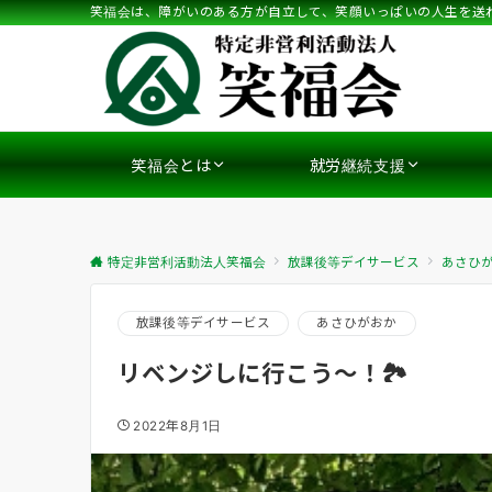
笑福会は、障がいのある方が自立して、笑顔いっぱいの人生を送
笑福会とは
就労継続支援
特定非営利活動法人笑福会
放課後等デイサービス
あさひ
放課後等デイサービス
あさひがおか
リベンジしに行こう～！🏞
2022年8月1日