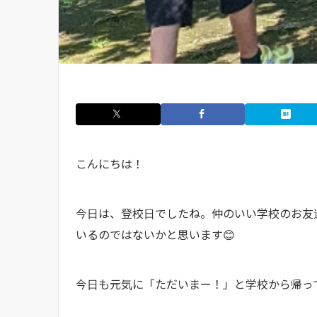
こんにちは！
今日は、登校日でしたね。仲のいい学校のお友
いるのではないかと思います😊
今日も元気に「ただいまー！」と学校から帰って