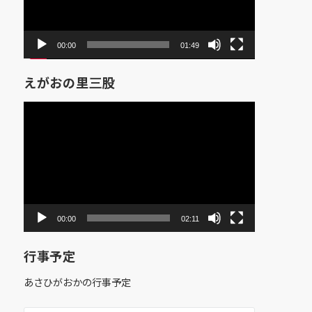
ヤ
ー
00:00
01:49
えがおの里三股
動
画
プ
レ
ー
ヤ
ー
00:00
02:11
行事予定
あさひがおかの行事予定