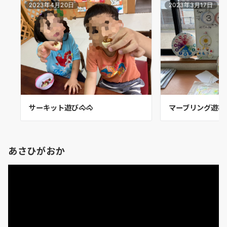
2023年4月20日
2023年3月17日
マーブリング遊び
サーキット遊び🐴🐴
あさひがおか
動
画
プ
レ
ー
ヤ