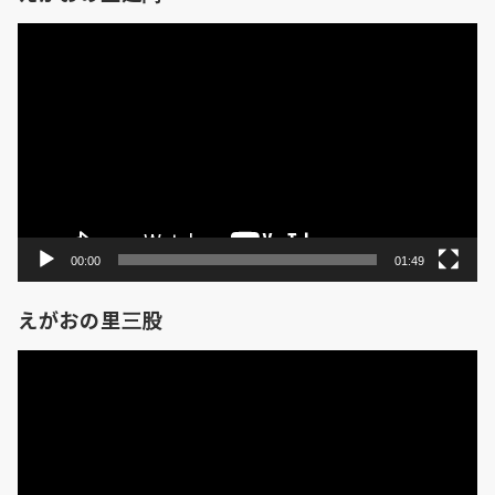
動
画
プ
レ
ー
ヤ
ー
00:00
01:49
えがおの里三股
動
画
プ
レ
ー
ヤ