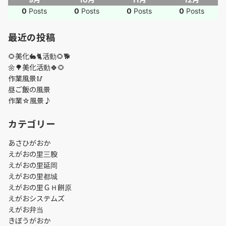
0
Posts
0
Posts
0
Posts
0
Posts
最近の投稿
🌻美化🐇🐈活動🌻🐕
🌼🌳美化活動🍀🌻
作業風景🥢
昼ご飯の風景
作業☆風景♪
カテゴリー
あさひがおか
えがおの里三股
えがおの里延岡
えがおの里都城
えがおの里ＧＨ餅原
えがおシステムズ
えがお弁当
きぼうがおか