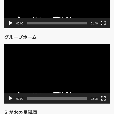
ー
00:00
01:40
グループホーム
動
画
プ
レ
ー
ヤ
ー
00:00
02:08
えがおの里延岡