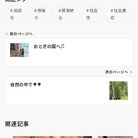
協調
想像
感覚統
社会
社会適
性
力
合
性
応
前のページへ
投
おとぎの国へ♫
稿
ナ
ビ
ゲ
次のページへ
ー
自然の中で🌳🌳
シ
ョ
ン
関連記事