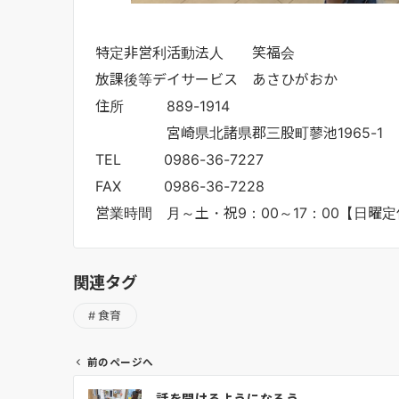
特定非営利活動法人 笑福会
放課後等デイサービス あさひがおか
住所 889-1914
宮崎県北諸県郡三股町蓼池1965-1
TEL 0986-36-7227
FAX 0986-36-7228
営業時間 月～土・祝9：00～17：00【日曜定
関連タグ
食育
前のページへ
投
話を聞けるようになろう