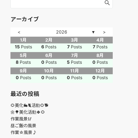
アーカイブ
<
2026
>
▼
月
月
月
月
月
月
月
月
月
月
月
1月
2月
3月
4月
sts
sts
st
st
sts
sts
sts
sts
sts
osts
osts
15
Posts
6
Posts
7
Posts
7
Posts
月
月
月
月
月
月
月
月
月
月
月
5月
6月
7月
8月
sts
sts
sts
st
sts
sts
sts
sts
sts
osts
osts
8
Posts
0
Posts
5
Posts
0
Posts
月
月
月
月
月
月
月
月
月
月
月
9月
10月
11月
12月
sts
sts
sts
sts
sts
sts
sts
sts
sts
sts
osts
0
Posts
0
Posts
0
Posts
0
Posts
最近の投稿
🌻美化🐇🐈活動🌻🐕
🌼🌳美化活動🍀🌻
作業風景🥢
昼ご飯の風景
作業☆風景♪