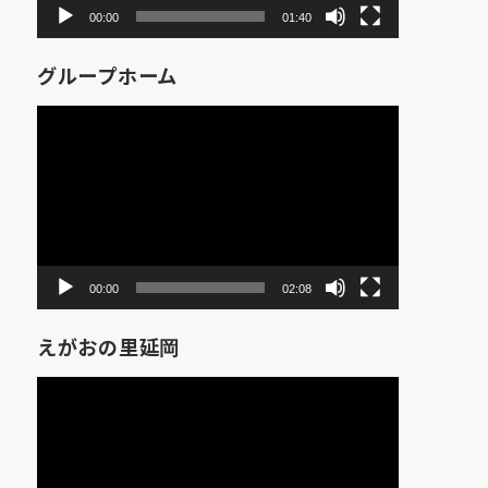
00:00
01:40
グループホーム
動
画
プ
レ
ー
ヤ
ー
00:00
02:08
えがおの里延岡
動
画
プ
レ
ー