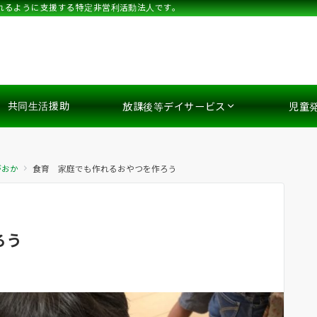
れるように支援する特定非営利活動法人です。
共同生活援助
放課後等デイサービス
児童
がおか
食育 家庭でも作れるおやつを作ろう
ろう