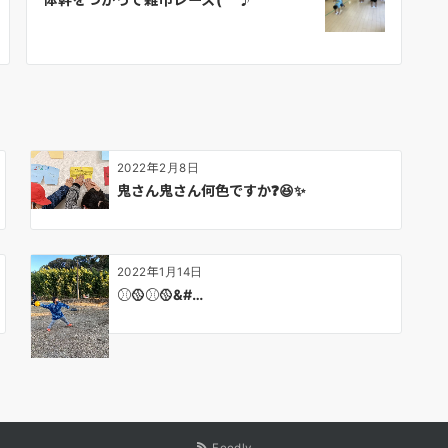
2022年2月8日
鬼さん鬼さん何色ですか❓😆✨
2022年1月14日
⚾🥎⚾🥎&#…