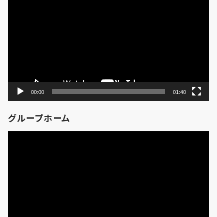
画
プ
レ
ー
ヤ
ー
00:00
01:40
グループホーム
動
画
プ
レ
ー
ヤ
ー