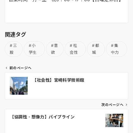
関連タグ
三
小
意
社
都
集
股
学生
欲
会性
城
中力
前のページへ
投
【社会性】宮崎科学技術館
稿
ナ
ビ
ゲ
次のページへ
ー
【協調性・想像力】パイプライン
シ
ョ