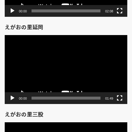
00:00
02:08
えがおの里延岡
動
画
プ
レ
ー
ヤ
ー
00:00
01:49
えがおの里三股
動
画