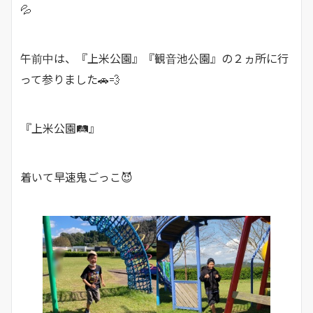
💦
午前中は、『上米公園』『観音池公園』の２ヵ所に行
って参りました🚗💨
『上米公園🛤』
着いて早速鬼ごっこ😈