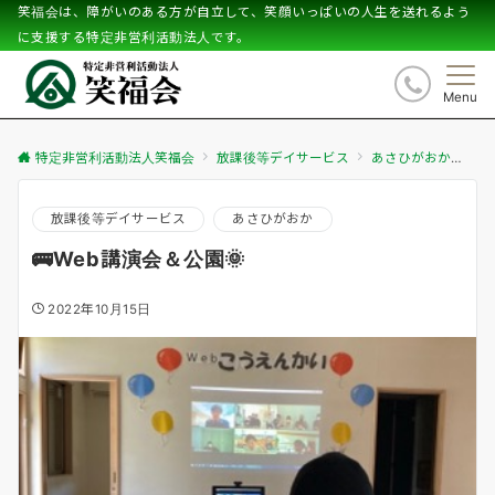
笑福会は、障がいのある方が自立して、笑顔いっぱいの人生を送れるよう
に支援する特定非営利活動法人です。
Menu
特定非営利活動法人笑福会
放課後等デイサービス
あさひがおか
🚌
放課後等デイサービス
あさひがおか
🚌Web講演会＆公園🌞
2022年10月15日