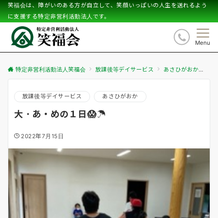
笑福会は、障がいのある方が自立して、笑顔いっぱいの人生を送れるよう
に支援する特定非営利活動法人です。
Menu
特定非営利活動法人笑福会
放課後等デイサービス
あさひがおか
大
放課後等デイサービス
あさひがおか
大・あ・めの１日😱☂
2022年7月15日