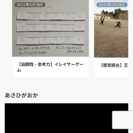
2022年4月18日
2023年1月26日
【協調性・思考力】イレイサーゲー
【感覚統合】王様
ム
あさひがおか
動
画
プ
レ
ー