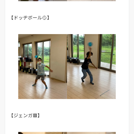
【ドッヂボール🥎】
【ジェンガ🟥】