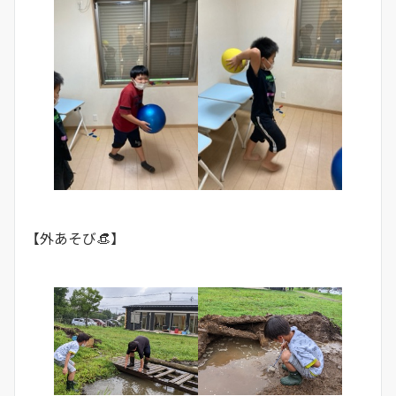
【外あそび👒】