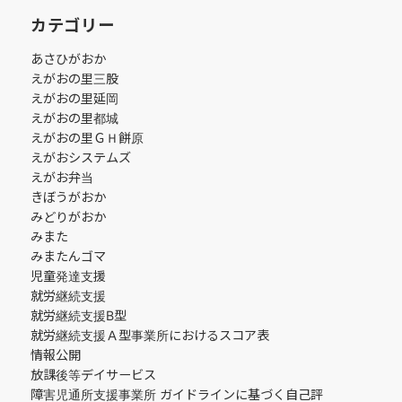
カテゴリー
あさひがおか
えがおの里三股
えがおの里延岡
えがおの里都城
えがおの里ＧＨ餅原
えがおシステムズ
えがお弁当
きぼうがおか
みどりがおか
みまた
みまたんゴマ
児童発達支援
就労継続支援
就労継続支援B型
就労継続支援Ａ型事業所におけるスコア表
情報公開
放課後等デイサービス
障害児通所支援事業所 ガイドラインに基づく自己評