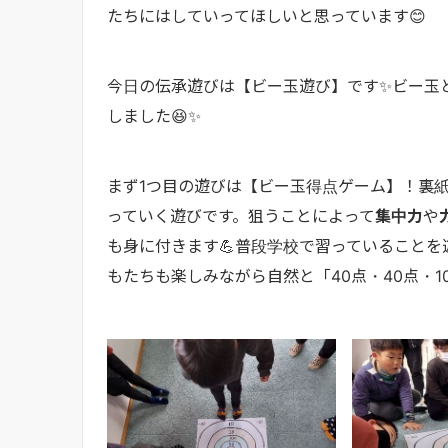
たちにはしていってほしいと思っています😊
今日の伝承遊びは【ビー玉遊び】です✨ビー玉
しました😆✨
まず1つ目の遊びは【ビー玉得点ゲーム】！裏
っていく遊びです。狙うことによって
集中力
や
も身に付きます💪普段学校で習っていることを
もたちも楽しみながら自然と「40点・40点・10