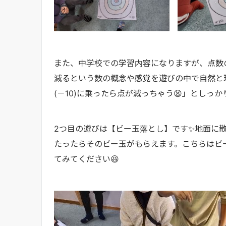
また、中学校での学習内容になりますが、点数
減るという数の概念や感覚を遊びの中で自然と
(－10)に乗ったら点が減っちゃう😫」としっ
2つ目の遊びは【ビー玉落とし】です✨地面に
たったらそのビー玉がもらえます。こちらはビ
てみてください😆