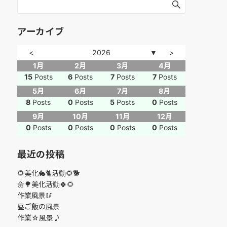
アーカイブ
<
2026
>
▼
月
月
月
月
月
月
月
月
月
月
月
1月
2月
3月
4月
sts
sts
st
st
sts
sts
sts
sts
sts
osts
osts
15
Posts
6
Posts
7
Posts
7
Posts
月
月
月
月
月
月
月
月
月
月
月
5月
6月
7月
8月
sts
sts
sts
st
sts
sts
sts
sts
sts
osts
osts
8
Posts
0
Posts
5
Posts
0
Posts
月
月
月
月
月
月
月
月
月
月
月
9月
10月
11月
12月
sts
sts
sts
sts
sts
sts
sts
sts
sts
sts
osts
0
Posts
0
Posts
0
Posts
0
Posts
最近の投稿
🌻美化🐇🐈活動🌻🐕
🌼🌳美化活動🍀🌻
作業風景🥢
昼ご飯の風景
作業☆風景♪