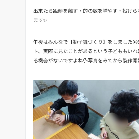
出来たら距離を離す・的の数を増やす・投げら
ます✨
午後はみんなで【獅子舞づくり】をしました
ト。実際に見たことがあるという子どももいれ
る機会がないですよね💦写真をみてから製作開始