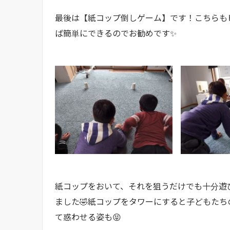
最後は【紙コップ倒しゲーム】です！こちらも
ば簡単にできるのでお勧めです✨
紙コップをおいて、それを狙うだけでも十分遊
ました🤣紙コップをタワーにすると子どもたち
て惑わせる姿も😝