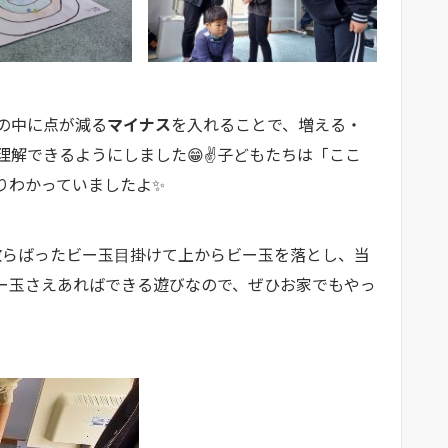
の中に点が減る
マイナス
を入れることで、増える・
理解できるようにしました😁✌子どもたちは「ここ
かりわかっていましたよ✨
散らばったビー玉目掛けて上からビー玉を落とし、当
ー玉さえあればできる遊びなので、ぜひお家でもやっ