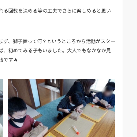
れる回数を決める等の工夫でさらに楽しめると思い
まず、獅子舞って何？というところから活動がスター
ば、初めてみる子もいました。大人でもなかなか見
です🔥