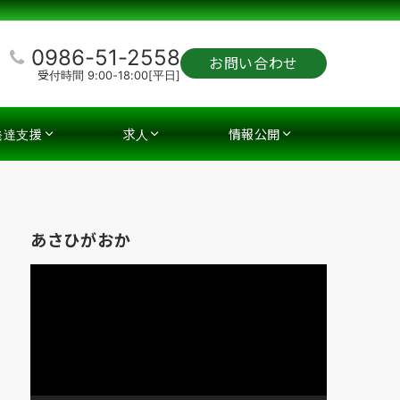
0986-51-2558
お問い合わせ
受付時間 9:00-18:00[平日]
発達支援
求人
情報公開
あさひがおか
動
画
プ
レ
ー
ヤ
ー