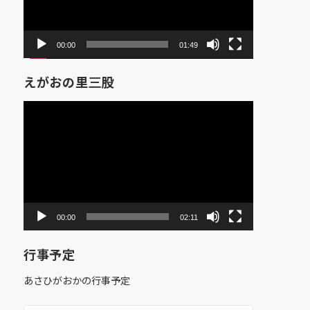
ヤ
ー
00:00
01:49
えがおの里三股
動
画
プ
レ
ー
ヤ
ー
00:00
02:11
行事予定
あさひがおかの行事予定