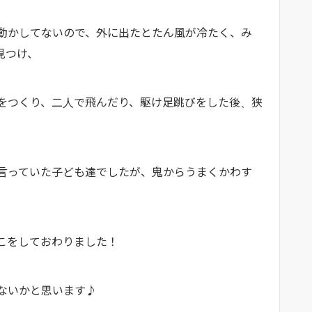
動かしてないので、外に出たとたん風が冷たく、み
見つけ、
1月
1月
1月
1月
1月
1月
1月
1月
1月
1月
1月
2月
2月
2月
2月
2月
2月
2月
2月
2月
2月
2月
3月
3月
3月
3月
3月
3月
3月
3月
3月
3月
3月
4
4
4
4
4
4
4
4
4
4
4
をつくり、二人で飛んだり、駆け足跳びをした後、狭
80
28
70
32
53
27
51
0
0
0
0
Posts
Posts
Posts
Posts
Posts
Posts
Posts
Posts
Posts
Posts
Posts
42
69
22
37
79
27
51
0
0
0
0
Posts
Posts
Posts
Posts
Posts
Posts
Posts
Posts
Posts
Posts
Posts
84
25
85
33
59
31
16
0
0
0
0
Posts
Posts
Posts
Posts
Posts
Posts
Posts
Posts
Posts
Posts
Posts
49
54
38
37
75
74
19
0
8
1
1
Po
Po
Po
Po
Po
Po
Po
Po
Po
P
P
5月
5月
5月
5月
5月
5月
5月
5月
5月
5月
5月
6月
6月
6月
6月
6月
6月
6月
6月
6月
6月
6月
7月
7月
7月
7月
7月
7月
7月
7月
7月
7月
7月
8
8
8
8
8
8
8
8
8
8
8
20
52
63
36
35
55
27
79
0
0
0
Posts
Posts
Posts
Posts
Posts
Posts
Posts
Posts
Posts
Posts
Posts
54
50
82
35
41
76
14
21
0
0
0
Posts
Posts
Posts
Posts
Posts
Posts
Posts
Posts
Posts
Posts
Posts
46
50
23
58
86
65
56
11
0
0
0
Posts
Posts
Posts
Posts
Posts
Posts
Posts
Posts
Posts
Posts
Posts
43
50
38
83
52
29
51
0
9
2
1
Po
Po
Po
Po
Po
Po
Po
Po
Po
P
P
9月
9月
9月
9月
9月
9月
9月
9月
9月
9月
9月
10月
10月
10月
10月
10月
10月
10月
10月
10月
10月
10月
11月
11月
11月
11月
11月
11月
11月
11月
11月
11月
11月
12
12
12
12
12
12
12
12
12
12
12
言っていた子ども達でしたが、鬼からうまくかわす
44
50
34
28
63
75
37
4
0
0
1
Posts
Posts
Posts
Post
Posts
Posts
Posts
Posts
Posts
Posts
Posts
46
58
62
93
83
36
37
0
0
0
3
Posts
Posts
Posts
Posts
Posts
Posts
Posts
Posts
Posts
Posts
Posts
101
60
94
30
53
37
31
0
0
0
3
Posts
Posts
Posts
Posts
Posts
Posts
Posts
Posts
Posts
Posts
Posts
49
70
38
86
86
27
13
19
0
0
0
Po
Po
Po
Po
Po
Po
Po
Po
Po
Po
P
こをしておわりました！
ないかと思います♪