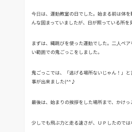
今日は、運動教室の日でした。始まる前は体を
んな固まっていましたが、日が照っている所を
まずは、縄跳びを使った運動でした。二人ペア
い範囲での鬼ごっこをしました。
鬼ごっこでは、「逃げる場所ないじゃん！」と
事が出来ました(^^♪
最後は、始まりの挨拶をした場所まで、かけっ
少しでも飛ぶ力と走る速さが、ＵＰしたのでは