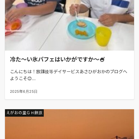
冷た～い氷パフェはいかがですか～🍧
こんにちは！放課後等デイサービスあさひがおかのブログへ
ようこそ😊...
2025年6月25日
えがおの里ＧＨ餅原