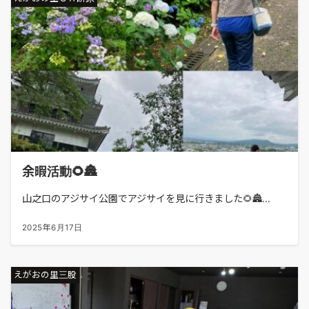
余暇活動🌻🏯
山之口のアジサイ公園でアジサイを見に行きました🌻🏯...
2025年6月17日
えがおの里三股