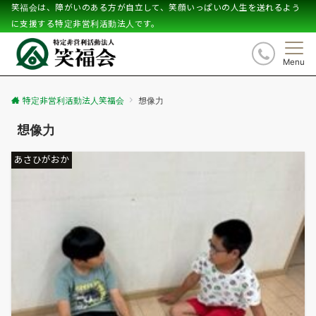
笑福会は、障がいのある方が自立して、笑顔いっぱいの人生を送れるよう
に支援する特定非営利活動法人です。
Menu
特定非営利活動法人笑福会
想像力
想像力
あさひがおか