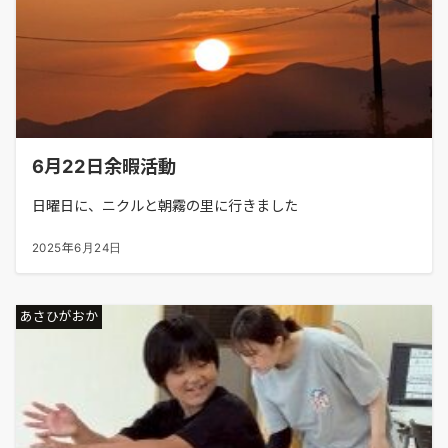
6月22日余暇活動
日曜日に、ニクルと朝霧の里に行きました
2025年6月24日
あさひがおか