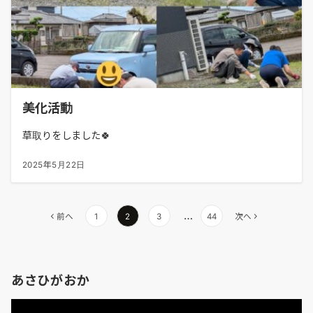
美化活動
草取りをしました🍀
2025年5月22日
投
…
前へ
1
2
3
44
次へ
稿
の
ペ
あさひがおか
ー
ジ
動