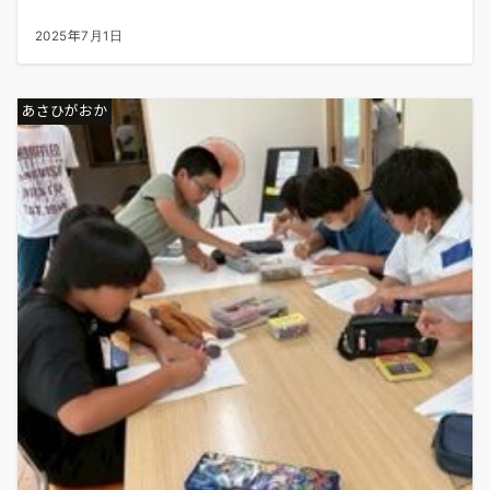
2025年7月1日
あさひがおか