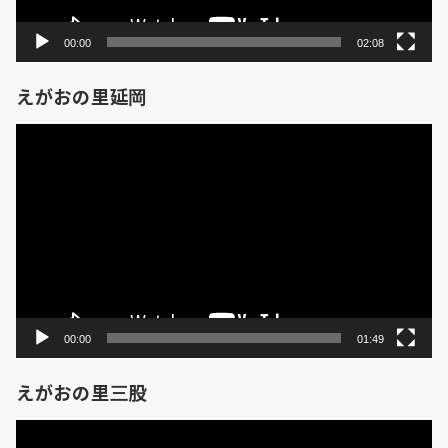
00:00
02:08
えがおの里延岡
動
画
プ
レ
ー
ヤ
ー
00:00
01:49
えがおの里三股
動