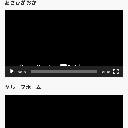
あさひがおか
動
画
プ
レ
ー
ヤ
ー
00:00
01:40
グループホーム
動
画
プ
レ
ー