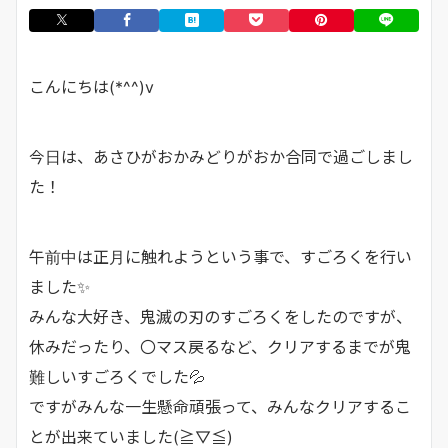
こんにちは(*^^)v
今日は、あさひがおかみどりがおか合同で過ごしまし
た！
午前中は正月に触れようという事で、すごろくを行い
ました✨
みんな大好き、鬼滅の刃のすごろくをしたのですが、
休みだったり、〇マス戻るなど、クリアするまでが鬼
難しいすごろくでした💦
ですがみんな一生懸命頑張って、みんなクリアするこ
とが出来ていました(≧▽≦)