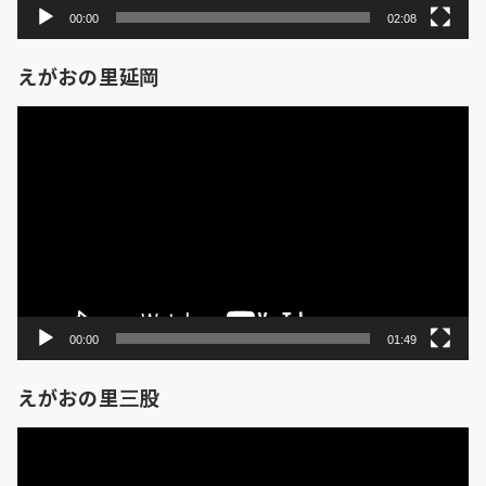
00:00
02:08
えがおの里延岡
動
画
プ
レ
ー
ヤ
ー
00:00
01:49
えがおの里三股
動
画
プ