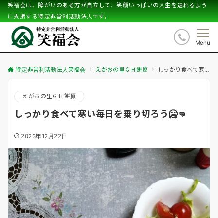
笑福会は、障がいのある方が自立して、笑顔いっぱいの人生を送れるよう
に支援する特定非営利活動法人です。
Menu
特定非営利活動法人笑福会
えがおの里ＧＨ餅原
しっかり食べて寒い毎日を乗り切ろう🥶👊
えがおの里ＧＨ餅原
しっかり食べて寒い毎日を乗り切ろう🥶👊
2023年12月22日