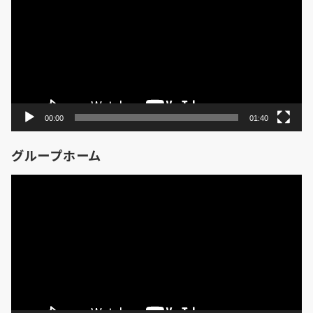
プ
レ
ー
ヤ
ー
00:00
01:40
グループホーム
動
画
プ
レ
ー
ヤ
ー