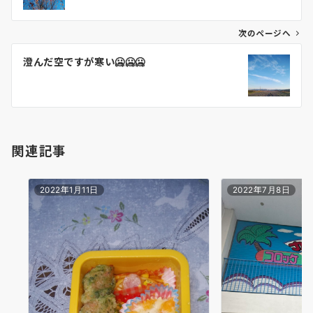
ビ
ゲ
次のページへ
ー
澄んだ空ですが寒い🥶🥶🥶
シ
ョ
ン
関連記事
2022年1月11日
2022年7月8日