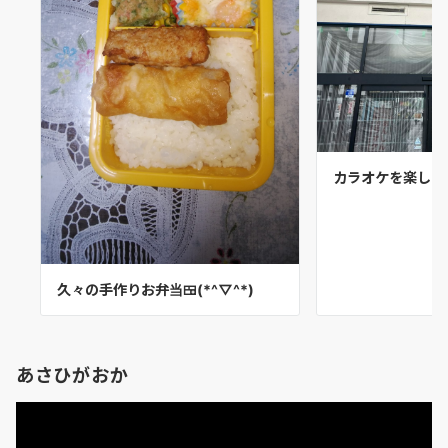
カラオケを楽しみ
久々の手作りお弁当🍱(*^▽^*)
あさひがおか
動
画