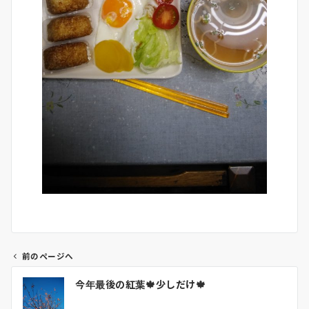
前のページへ
投
今年最後の紅葉🍁少しだけ🍁
稿
ナ