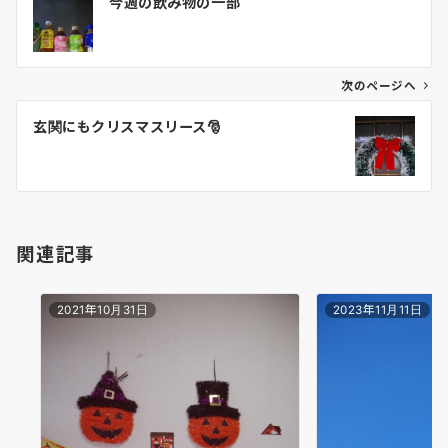
今週の飲み物の一部
稿
ナ
ビ
ゲ
次のページへ
ー
玄関にもクリスマスリース🎅
シ
ョ
ン
関連記事
2021年10月31日
2023年11月11日