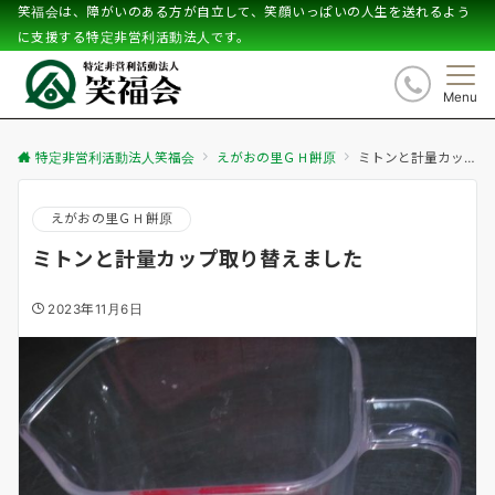
笑福会は、障がいのある方が自立して、笑顔いっぱいの人生を送れるよう
に支援する特定非営利活動法人です。
Menu
特定非営利活動法人笑福会
えがおの里ＧＨ餅原
ミトンと計量カップ取り替えました
えがおの里ＧＨ餅原
ミトンと計量カップ取り替えました
2023年11月6日