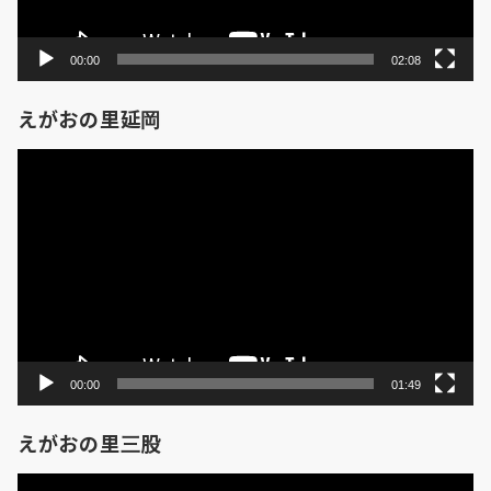
00:00
02:08
えがおの里延岡
動
画
プ
レ
ー
ヤ
ー
00:00
01:49
えがおの里三股
動