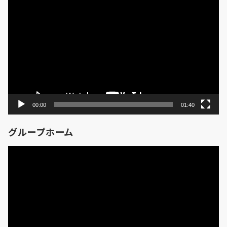
動
画
プ
レ
ー
ヤ
ー
00:00
01:40
グループホーム
動
画
プ
レ
ー
ヤ
ー