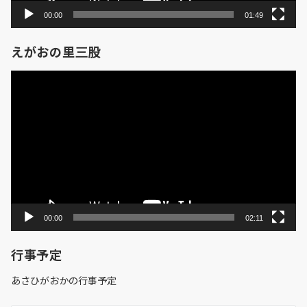
00:00
01:49
えがおの里三股
動
画
プ
レ
ー
ヤ
ー
00:00
02:11
行事予定
あさひがおかの行事予定