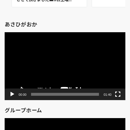
あさひがおか
動
画
プ
レ
ー
ヤ
ー
00:00
01:40
グループホーム
動
画