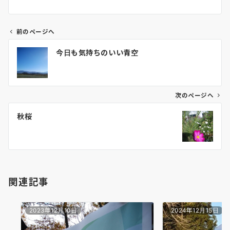
前のページへ
投
今日も気持ちのいい青空
稿
ナ
ビ
ゲ
次のページへ
ー
秋桜
シ
ョ
ン
関連記事
2023年12月10日
2024年12月15日