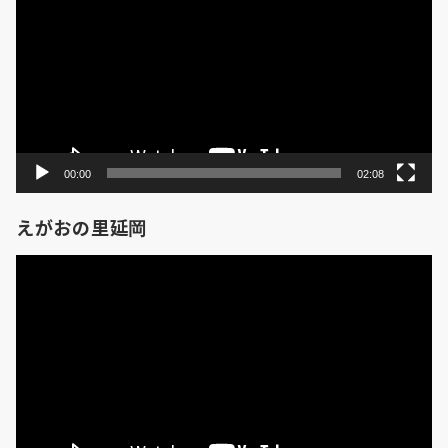
プ
レ
ー
ヤ
ー
00:00
02:08
えがおの里延岡
動
画
プ
レ
ー
ヤ
ー