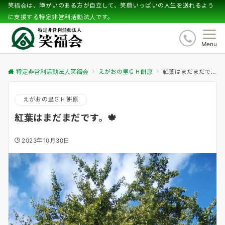
笑福会は、障がいのある方が自立して、笑顔いっぱいの人生を送れるよう
に支援する特定非営利活動法人です。
Menu
特定非営利活動法人笑福会
えがおの里ＧＨ餅原
紅葉はまだまだです。🍁
えがおの里ＧＨ餅原
紅葉はまだまだです。🍁
2023年10月30日