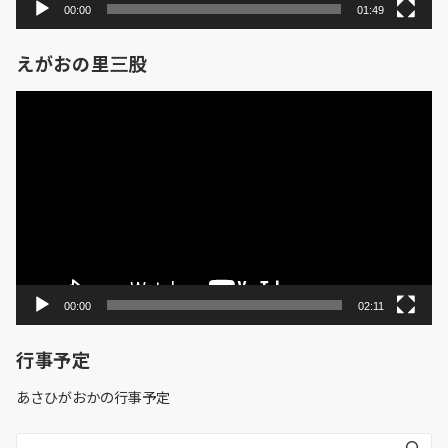
00:00
01:49
えがおの里三股
動
画
プ
レ
ー
ヤ
ー
00:00
02:11
行事予定
あさひがおかの行事予定