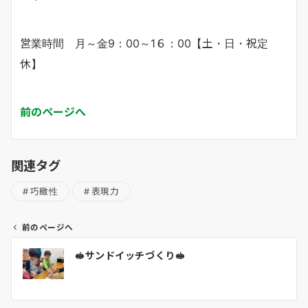
営業時間 月～金9：00～1６：00【土・日・祝定
休】
前のページへ
関連タグ
巧緻性
表現力
前のページへ
投
🥪サンドイッチづくり🥪
稿
ナ
ビ