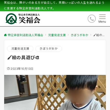
笑福会は、障がいのある方が自立して、笑顔いっぱいの人生を送れるよう
に支援する特定非営利活動法人です。
Menu
特定非営利活動法人笑福会
児童発達支援
きぼうがおか
🖌️絵の具遊び🎨
児童発達支援
きぼうがおか
🖌️絵の具遊び🎨
2023年10月13日