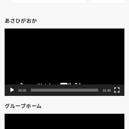
あさひがおか
動
画
プ
レ
ー
ヤ
ー
00:00
01:40
グループホーム
動
画