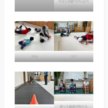
今日も笑顔でがんばり
ます！
かめ
わに
座って順番が待てた