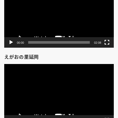
プ
レ
ー
ヤ
ー
00:00
02:08
えがおの里延岡
動
画
プ
レ
ー
ヤ
ー