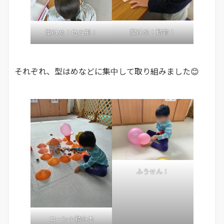
型はめ！動物！
型はめ！色と形！
それぞれ、型はめなどに集中して取り組みました😊
ふうせん！
コーン＋積み木