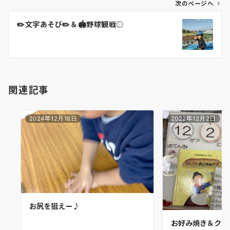
ゲ
次のページへ
ー
✏️文字あそび✏️＆🏟️野球観戦⚾
シ
ョ
ン
関連記事
2024年12月18日
2022年12月2日
お尻を狙えー♪
お好み焼き＆クレ