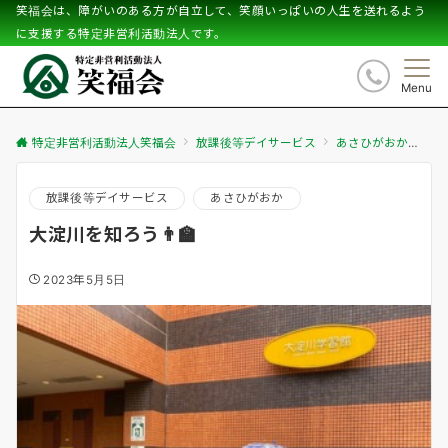
笑福会は、障がいのある方が自立して、笑顔いっぱいの人生を送れるよう
に支援する特定非営利活動法人です。
Menu
特定非営利活動法人笑福会
放課後等デイサービス
あさひがおか
大淀
放課後等デイサービス
あさひがおか
大淀川を知ろう👨‍🏫
2023年5月5日