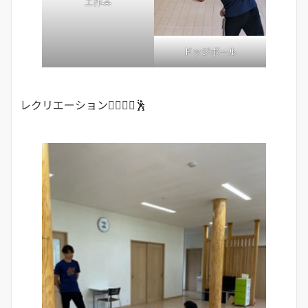
工作🚗
ドッジボール
レクリエーション🧘‍♂️🏃‍♂️🕺