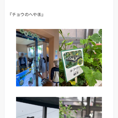
『チョウのへや🦋』