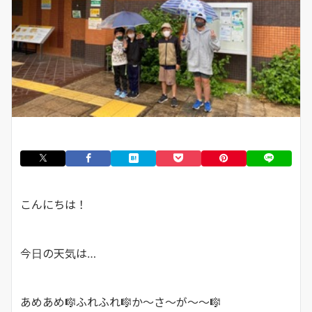
こんにちは！
今日の天気は…
あめあめ🎼ふれふれ🎼か〜さ〜が〜〜🎼