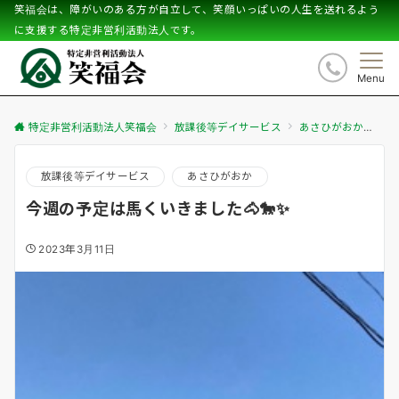
笑福会は、障がいのある方が自立して、笑顔いっぱいの人生を送れるよう
に支援する特定非営利活動法人です。
Menu
特定非営利活動法人笑福会
放課後等デイサービス
あさひがおか
今
放課後等デイサービス
あさひがおか
今週の予定は馬くいきました🐴🐎✨
2023年3月11日