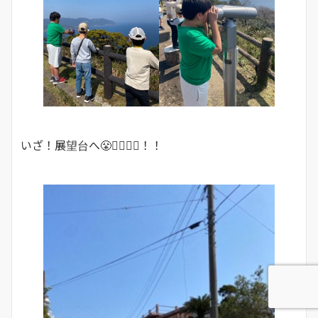
いざ！展望台へ😤🏃‍♂️🏃‍♀️！！