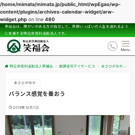
/home/mimata/mimata.jp/public_html/wpEgao/wp-
content/plugins/archives-calendar-widget/arw-
widget.php
on line
480
笑福会は、障がいのある方が自立して、笑顔いっぱいの人生を送れるよう
に支援する特定非営利活動法人です。
Menu
特定非営利活動法人笑福会
放課後等デイサービス
あさひがおか
バ
あさひがおか
バランス感覚を養おう
2019年10月7日