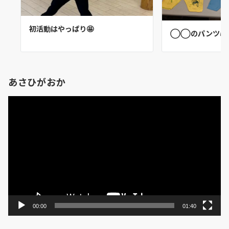
初活動はやっぱり🤩
◯◯のパンツ🩳
あさひがおか
動
画
プ
レ
ー
ヤ
ー
00:00
01:40