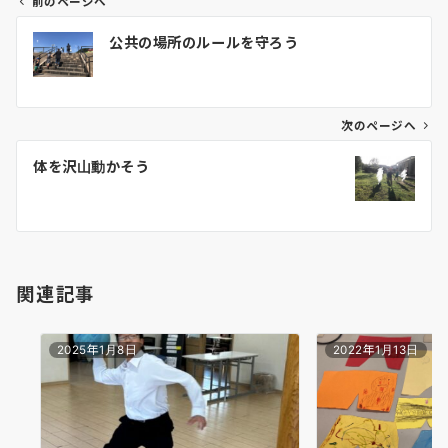
前のページへ
投
公共の場所のルールを守ろう
稿
ナ
ビ
ゲ
次のページへ
ー
体を沢山動かそう
シ
ョ
ン
関連記事
2025年1月8日
2022年1月13日