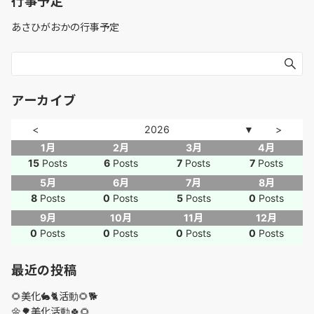
行事予定
あさひがおかの行事予定
アーカイブ
<
2026
>
▼
1月
2月
3月
4月
15
Posts
6
Posts
7
Posts
7
Posts
5月
6月
7月
8月
8
Posts
0
Posts
5
Posts
0
Posts
9月
10月
11月
12月
0
Posts
0
Posts
0
Posts
0
Posts
最近の投稿
🌻美化🐇🐈活動🌻🐕
🌼🌳美化活動🍀🌻