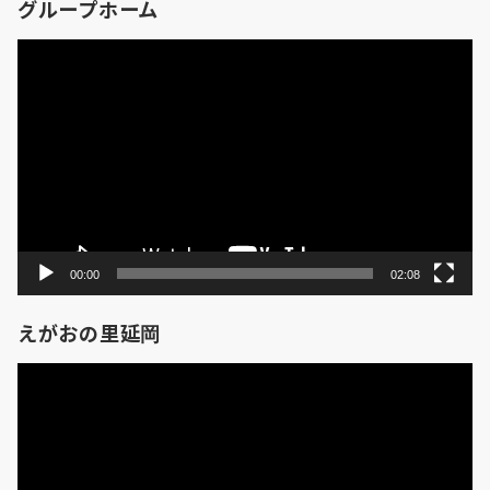
グループホーム
動
画
プ
レ
ー
ヤ
ー
00:00
02:08
えがおの里延岡
動
画
プ
レ
ー