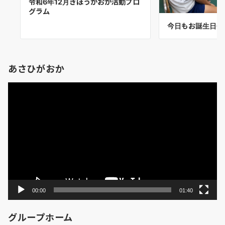
令和6年12月きぼうがおか活動プロ
グラム
今日もお誕生日会
あさひがおか
動
画
プ
レ
ー
ヤ
ー
00:00
01:40
グループホーム