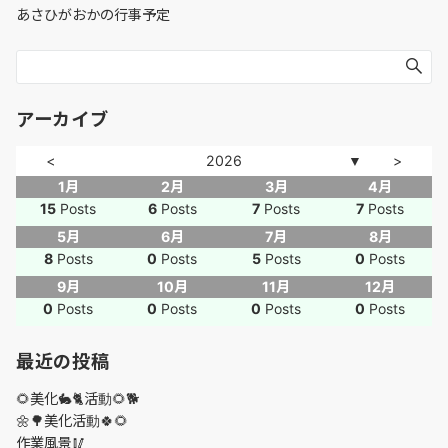
あさひがおかの行事予定
アーカイブ
<
2026
>
▼
1月
2月
3月
4月
15
Posts
6
Posts
7
Posts
7
Posts
5月
6月
7月
8月
8
Posts
0
Posts
5
Posts
0
Posts
9月
10月
11月
12月
0
Posts
0
Posts
0
Posts
0
Posts
最近の投稿
🌻美化🐇🐈活動🌻🐕
🌼🌳美化活動🍀🌻
作業風景🥢