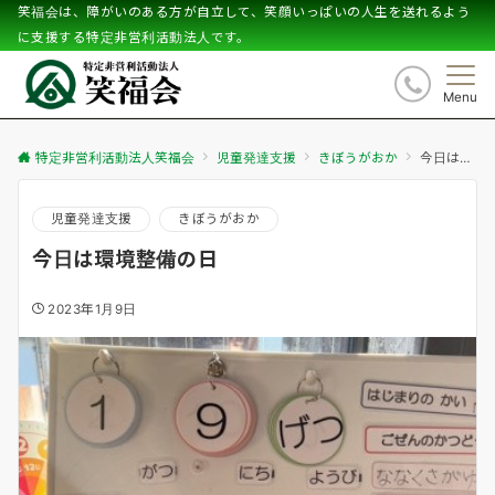
笑福会は、障がいのある方が自立して、笑顔いっぱいの人生を送れるよう
に支援する特定非営利活動法人です。
Menu
特定非営利活動法人笑福会
児童発達支援
きぼうがおか
今日は環境整備の日
児童発達支援
きぼうがおか
今日は環境整備の日
2023年1月9日