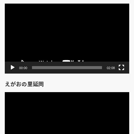
動
画
プ
レ
ー
ヤ
ー
00:00
02:08
えがおの里延岡
動
画
プ
レ
ー
ヤ