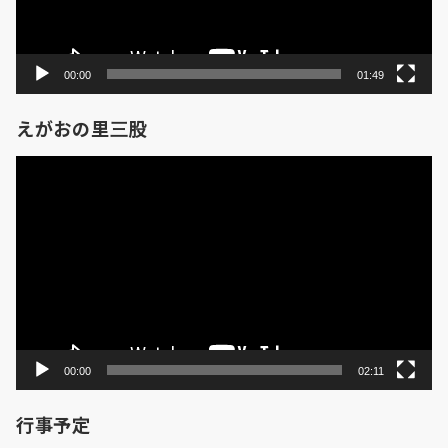
ー
00:00
01:49
えがおの里三股
動
画
プ
レ
ー
ヤ
ー
00:00
02:11
行事予定