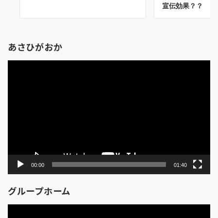
宣伝効果？？
あさひがおか
動
画
プ
レ
ー
ヤ
ー
00:00
01:40
グループホーム
動