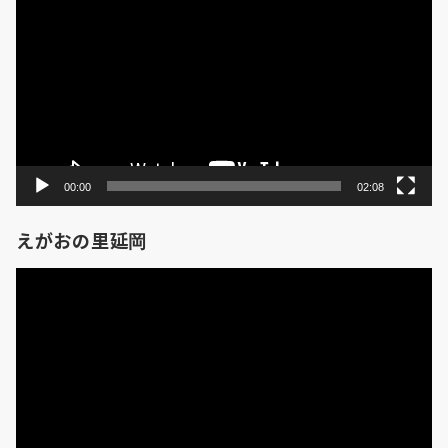
画
プ
レ
ー
ヤ
ー
00:00
02:08
えがおの里延岡
動
画
プ
レ
ー
ヤ
ー