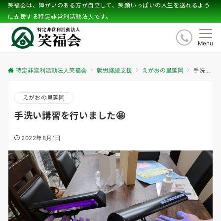
笑福会は、障がいのある方が自立して、笑顔いっぱいの人生を送れるよう
に支援する特定非営利活動法人です。
Menu
特定非営利活動法人笑福会
就労継続支援
えがおの里延岡
手洗い講習を行いました🤩
えがおの里延岡
手洗い講習を行いました🤩
2022年8月1日