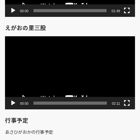
00:00
01:49
えがおの里三股
動
画
プ
レ
ー
ヤ
ー
00:00
02:11
行事予定
あさひがおかの行事予定