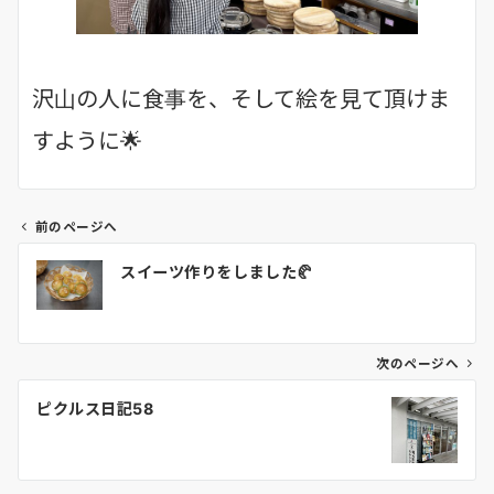
沢山の人に食事を、そして絵を見て頂けま
すように🌟
前のページへ
投
スイーツ作りをしました🥐
稿
ナ
ビ
ゲ
次のページへ
ー
ピクルス日記58
シ
ョ
ン