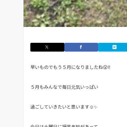
早いものでもう５月になりましたね😲‼
５月もみんなで毎日元気いっぱい
過ごしていきたいと思います☺✨
今日は土曜日に授業参観があって、