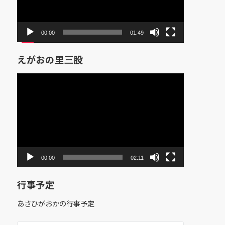
ヤ
ー
00:00
01:49
えがおの里三股
動
画
プ
レ
ー
ヤ
ー
00:00
02:11
行事予定
あさひがおかの行事予定