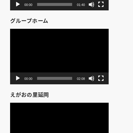
00:00
01:40
グループホーム
動
画
プ
レ
ー
ヤ
ー
00:00
02:08
えがおの里延岡
動
画
プ
レ
ー