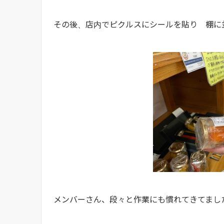
その後、店内でピクルスにシールを貼り 棚に
メンバーさん、段々と作業にも慣れてきてまし