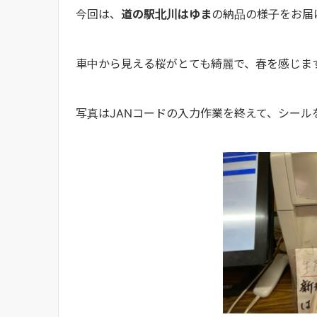
今回は、
道の駅北川はゆま
の納品の様子をお届
車中から見える桜がとても綺麗で、春を感じま
写真はJANコードの入力作業を終えて、シール