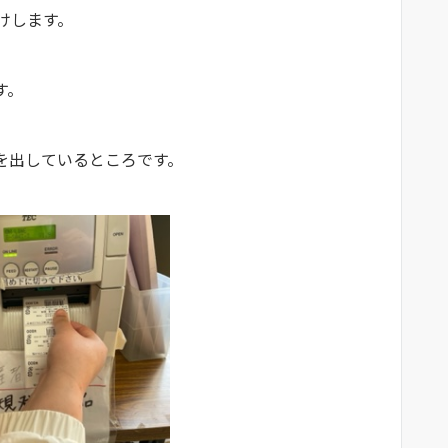
けします。
す。
を出しているところです。