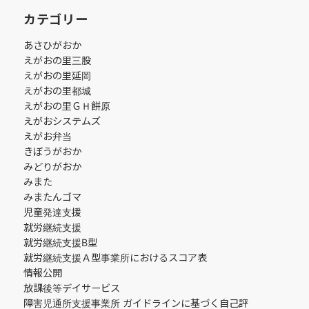
カテゴリー
あさひがおか
えがおの里三股
えがおの里延岡
えがおの里都城
えがおの里ＧＨ餅原
えがおシステムズ
えがお弁当
きぼうがおか
みどりがおか
みまた
みまたんゴマ
児童発達支援
就労継続支援
就労継続支援B型
就労継続支援Ａ型事業所におけるスコア表
情報公開
放課後等デイサービス
障害児通所支援事業所 ガイドラインに基づく自己評