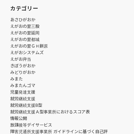
カテゴリー
あさひがおか
えがおの里三股
えがおの里延岡
えがおの里都城
えがおの里ＧＨ餅原
えがおシステムズ
えがお弁当
きぼうがおか
みどりがおか
みまた
みまたんゴマ
児童発達支援
就労継続支援
就労継続支援B型
就労継続支援Ａ型事業所におけるスコア表
情報公開
放課後等デイサービス
障害児通所支援事業所 ガイドラインに基づく自己評