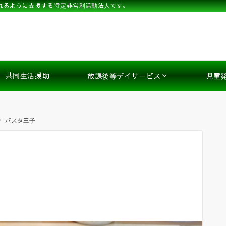
れるように支援する特定非営利活動法人です。
共同生活援助
放課後等デイサービス
児童
パスタ王子