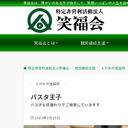
笑福会は、障がいのある方が自立して、笑顔いっぱいの人生を送
笑福会とは
就労継続支援
特定非営利活動法人笑福会
就労継続支援
えがおの里延岡
えがおの里延岡
パスタ王子
パスタも日替わりでご用意しています❣
2022年2月25日