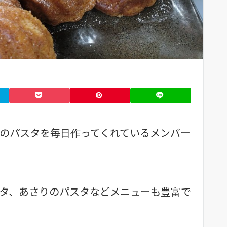
のパスタを毎日作ってくれているメンバー
タ、あさりのパスタなどメニューも豊富で