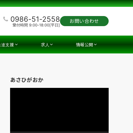
0986-51-2558
お問い合わせ
受付時間 9:00-18:00[平日]
発達支援
求人
情報公開
あさひがおか
動
画
プ
レ
ー
ヤ
ー