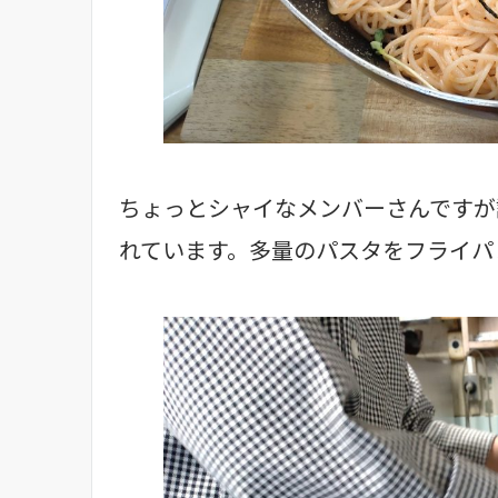
ちょっとシャイなメンバーさんですが
れています。多量のパスタをフライパ