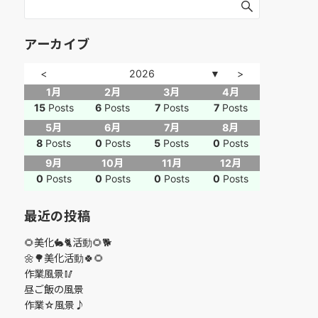
アーカイブ
<
2026
>
▼
月
月
月
月
月
月
月
月
月
月
月
1月
2月
3月
4月
sts
sts
st
st
sts
sts
sts
sts
sts
osts
osts
15
Posts
6
Posts
7
Posts
7
Posts
月
月
月
月
月
月
月
月
月
月
月
5月
6月
7月
8月
sts
sts
sts
st
sts
sts
sts
sts
sts
osts
osts
8
Posts
0
Posts
5
Posts
0
Posts
月
月
月
月
月
月
月
月
月
月
月
9月
10月
11月
12月
sts
sts
sts
sts
sts
sts
sts
sts
sts
sts
osts
0
Posts
0
Posts
0
Posts
0
Posts
最近の投稿
🌻美化🐇🐈活動🌻🐕
🌼🌳美化活動🍀🌻
作業風景🥢
昼ご飯の風景
作業☆風景♪