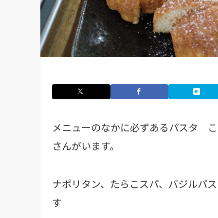
メニューのなかに必ずあるパスタ こ
さんがいます。
ナポリタン、たらこスパ、バジルパス
す