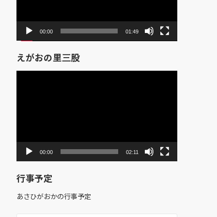
ヤ
ー
00:00
01:49
えがおの里三股
動
画
プ
レ
ー
ヤ
ー
00:00
02:11
行事予定
あさひがおかの行事予定