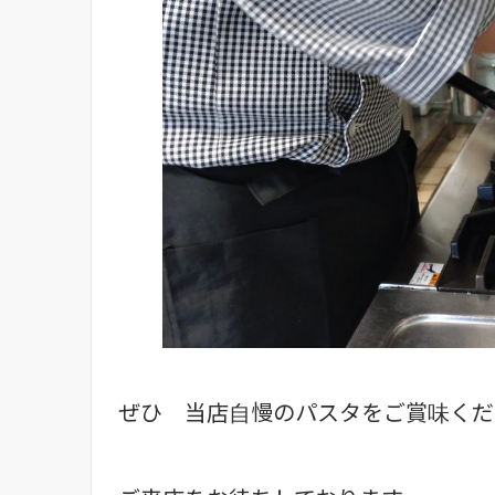
ぜひ 当店自慢のパスタをご賞味くだ