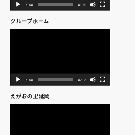
00:00
01:40
グループホーム
動
画
プ
レ
ー
ヤ
ー
00:00
02:08
えがおの里延岡
動
画
プ
レ
ー