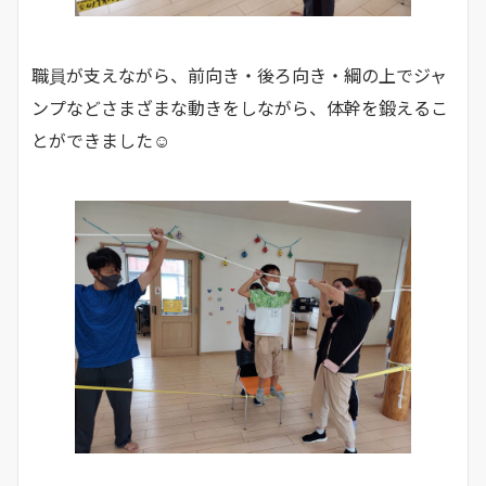
職員が支えながら、前向き・後ろ向き・綱の上でジャ
ンプなどさまざまな動きをしながら、体幹を鍛えるこ
とができました☺