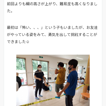
前回よりも綱の高さが上がり、難易度も高くなりまし
た。
最初は「怖い、、、」という子もいましたが、お友達
がやっている姿をみて、勇気を出して挑戦することが
できました☺