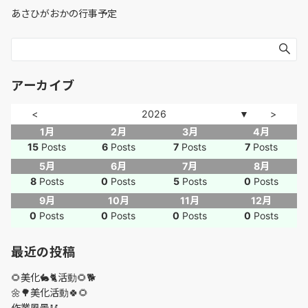
あさひがおかの行事予定
アーカイブ
<
2026
>
▼
1月
2月
3月
4月
15
Posts
6
Posts
7
Posts
7
Posts
5月
6月
7月
8月
8
Posts
0
Posts
5
Posts
0
Posts
9月
10月
11月
12月
0
Posts
0
Posts
0
Posts
0
Posts
最近の投稿
🌻美化🐇🐈活動🌻🐕
🌼🌳美化活動🍀🌻
作業風景🥢