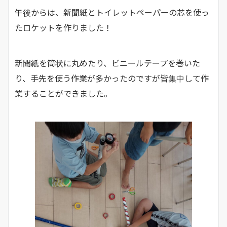
午後からは、新聞紙とトイレットペーパーの芯を使っ
たロケットを作りました！
新聞紙を筒状に丸めたり、ビニールテープを巻いた
り、手先を使う作業が多かったのですが皆集中して作
業することができました。