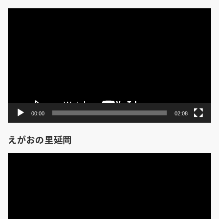
動
画
プ
レ
ー
ヤ
ー
00:00
02:08
えがおの里延岡
動
画
プ
レ
ー
ヤ