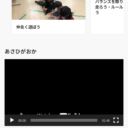
バランスを取りな
走ろう・ルールを
う
仲良く遊ぼう
あさひがおか
動
画
プ
レ
ー
ヤ
ー
00:00
01:40