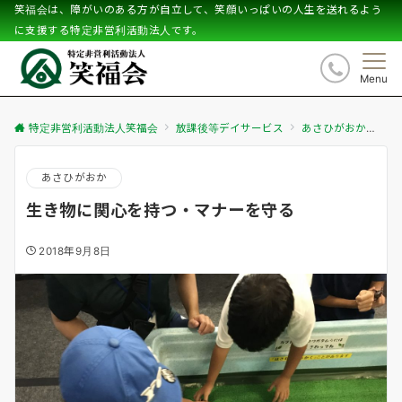
笑福会は、障がいのある方が自立して、笑顔いっぱいの人生を送れるよう
に支援する特定非営利活動法人です。
Menu
特定非営利活動法人笑福会
放課後等デイサービス
あさひがおか
生
あさひがおか
生き物に関心を持つ・マナーを守る
2018年9月8日