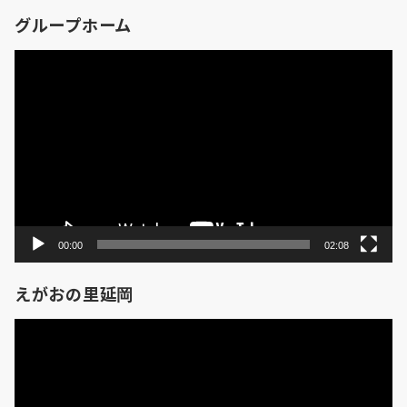
グループホーム
動
画
プ
レ
ー
ヤ
ー
00:00
02:08
えがおの里延岡
動
画
プ
レ