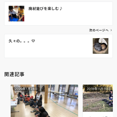
投
廃材遊びを楽しむ♪
稿
ナ
ビ
ゲ
次のページへ
ー
久々の。。。♡
シ
ョ
ン
関連記事
2020年1月24日
2018年11月15日