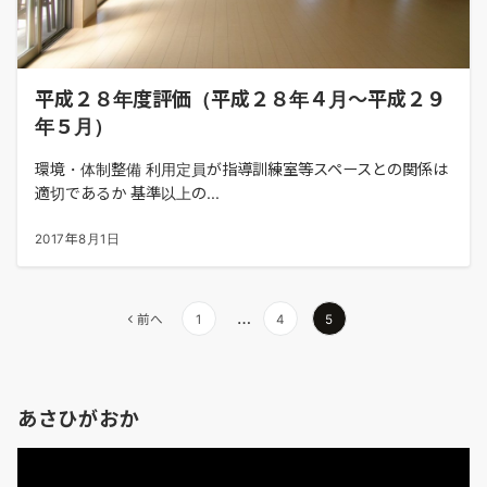
平成２８年度評価（平成２８年４月～平成２９
年５月）
環境・体制整備 利用定員が指導訓練室等スペースとの関係は
適切であるか 基準以上の...
2017年8月1日
投
…
前へ
1
4
5
稿
の
ペ
あさひがおか
ー
ジ
動
送
画