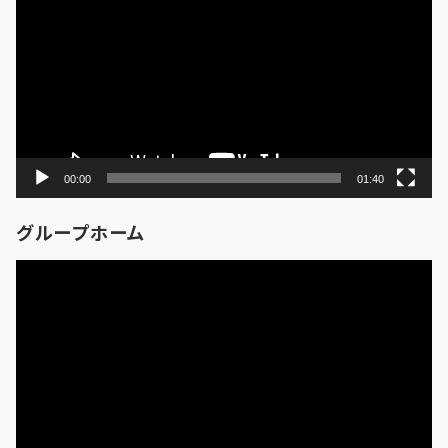
り
プ
レ
ー
ヤ
ー
00:00
01:40
グループホーム
動
画
プ
レ
ー
ヤ
ー