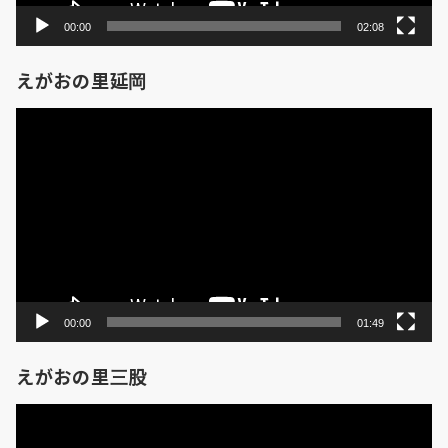
00:00
02:08
えがおの里延岡
動
画
プ
レ
ー
ヤ
ー
00:00
01:49
えがおの里三股
動
画